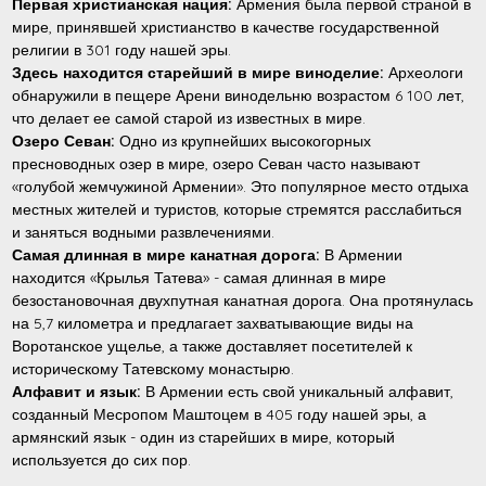
Первая христианская нация:
Армения была первой страной в
мире, принявшей христианство в качестве государственной
религии в 301 году нашей эры.
Здесь находится старейший в мире виноделие:
Археологи
обнаружили в пещере Арени винодельню возрастом 6 100 лет,
что делает ее самой старой из известных в мире.
Озеро Севан:
Одно из крупнейших высокогорных
пресноводных озер в мире, озеро Севан часто называют
«голубой жемчужиной Армении». Это популярное место отдыха
местных жителей и туристов, которые стремятся расслабиться
и заняться водными развлечениями.
Самая длинная в мире канатная дорога:
В Армении
находится «Крылья Татева» - самая длинная в мире
безостановочная двухпутная канатная дорога. Она протянулась
на 5,7 километра и предлагает захватывающие виды на
Воротанское ущелье, а также доставляет посетителей к
историческому Татевскому монастырю.
Алфавит и язык:
В Армении есть свой уникальный алфавит,
созданный Месропом Маштоцем в 405 году нашей эры, а
армянский язык - один из старейших в мире, который
используется до сих пор.