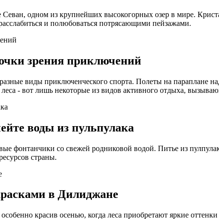
е Севан, одном из крупнейших высокогорных озер в мире. Криста
расслабиться и полюбоваться потрясающими пейзажами.
точки зрения приключений
азные виды приключенческого спорта. Полеты на параплане на
 леса - вот лишь некоторые из видов активного отдыха, вызыва
ейте воды из пульпулака
ые фонтанчики со свежей родниковой водой. Питье из пулпулака
есурсов страны.
красками в Дилиджане
собенно красив осенью, когда леса приобретают яркие оттенки к