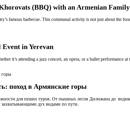
 Khorovats (BBQ) with an Armenian Family
ry’s famous barbecue. This communal activity is not just about the food;
l Event in Yerevan
Whether it’s attending a jazz concert, an opera, or a ballet performance
ть: поход в Армянские горы
ности для пеших туров. От пышных лесов Дилижана до ведико
и захватывающими дух видами по пути.