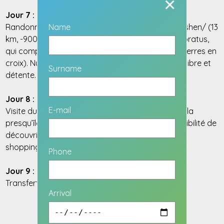
×
Jour 7 : Lac Sevan (1900 m)
Randonnée vers le lac Sevan /village de Tsaghkashen/ (13
Name
km, -900 m de dénivelé). Visite du cimetière de Noratus,
qui compte plus de 800 khachkars médiévaux (pierres en
croix). Nuit en hôtel au bord du lac Sevan. Temps libre et
Surname
détente.
Jour 8 : Retour à Erevan, temps libre
E-mail
Visite du monastère médiéval de Sevan, situé sur la
presqu’île. Temps libre dans la capitale avec possibilité de
découvrir des marchés authentiques et faire du
shopping.
Phone
Jour 9 : Départ
Transfert à l’aéroport, départ.
Arrival