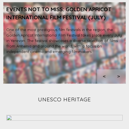
EVENTS NOT TO MISS: GOLDEN APRICOT
INTERNATIONAL FILM FESTIVAL (JULY)
One of the most prestigious film festivals in the region, the
Golden Apricot International Film Festival takes place every July
in Yerevan. The festival showcases a diverse selection of films
from Armenia and around the world, with a focus on
independent cinema and emerging filmmakers.
<
>
UNESCO HERITAGE