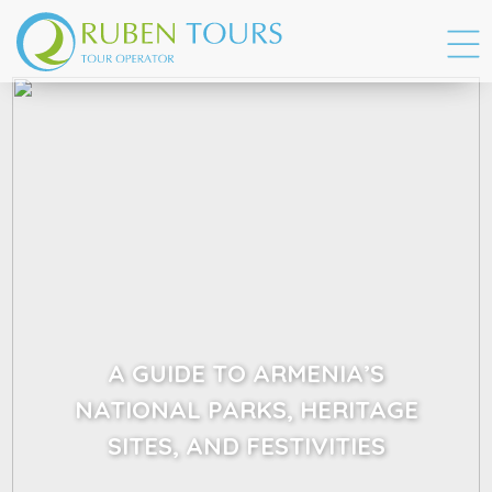
A GUIDE TO ARMENIA’S
NATIONAL PARKS, HERITAGE
SITES, AND FESTIVITIES