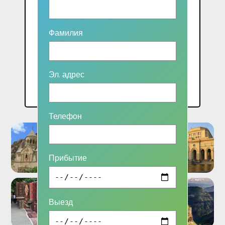
2 pax: 35000 AMD
3 pax: 27000 AMD
Фамилия
4 pax: 20000 AMD
5 pax: 18000 AMD
Эл. адрес
Included: English speaking guide
Телефон
Прибытие
Выезд