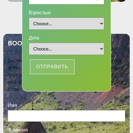
Взрослые
INQUIRY
Дети
BOOK YOUR TOUR DATES
Excited to join this adventure? Select your preferred
ОТПРАВИТЬ
dates and provide your details below to reserve your
spot on this tour. Our team will confirm availability
and guide you through the next steps to secure your
booking
Имя
Фамилия