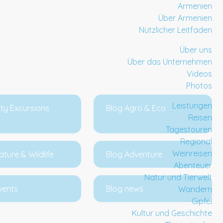
Armenien
Über Armenien
Nützlicher Leitfaden
Über uns
Über das Unternehmen
Videos
Photos
Leistungen
ity Excursions
Blog Agro & Eco
Reisen
Tagestouren
Regional
Weinreisen
ature & Wildlife
Blog Adventure
Abenteuer
Natur und Tierwelt
vents
Blog news
Wandern
Gipfel
Kultur und Geschichte