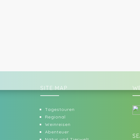
SITE MAP
WE
Tagestouren
Regional
Weinreisen
Abenteuer
SE
Natur und Tierwelt