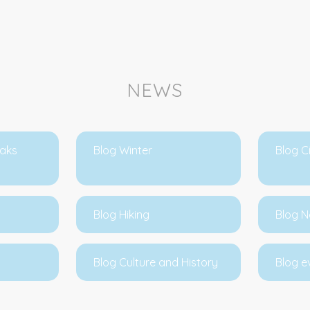
NEWS
eaks
Blog Winter
Blog C
Blog Hiking
Blog N
Blog Culture and History
Blog e