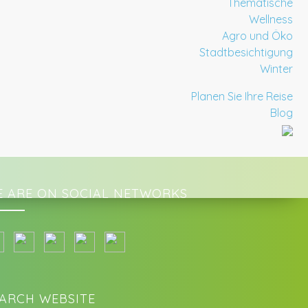
Thematische
Wellness
Agro und Öko
Stadtbesichtigung
Winter
Planen Sie Ihre Reise
Blog
 ARE ON SOCIAL NETWORKS
ARCH WEBSITE